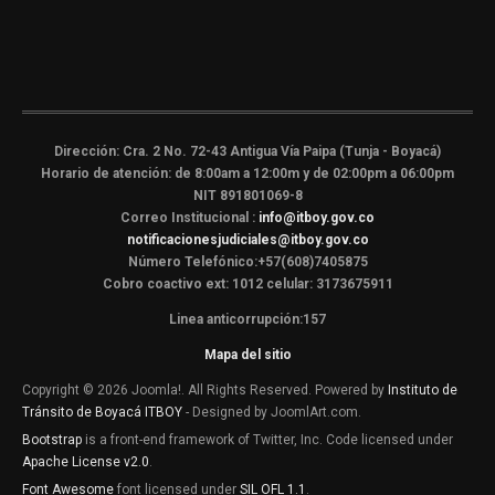
Dirección: Cra. 2 No. 72-43 Antigua Vía Paipa (Tunja - Boyacá)
Horario de atención: de 8:00am a 12:00m y de 02:00pm a 06:00pm
NIT 891801069-8
Correo Institucional :
info@itboy.gov.co
notificacionesjudiciales@itboy.gov.co
Número Telefónico:+57(608)7405875
Cobro coactivo ext: 1012 celular: 3173675911
Linea anticorrupción:157
Mapa del sitio
Copyright © 2026 Joomla!. All Rights Reserved. Powered by
Instituto de
Tránsito de Boyacá ITBOY
- Designed by JoomlArt.com.
Bootstrap
is a front-end framework of Twitter, Inc. Code licensed under
Apache License v2.0
.
Font Awesome
font licensed under
SIL OFL 1.1
.