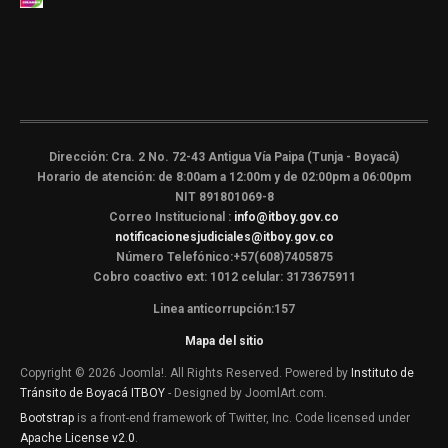
Dirección: Cra. 2 No. 72-43 Antigua Vía Paipa (Tunja - Boyacá)
Horario de atención: de 8:00am a 12:00m y de 02:00pm a 06:00pm
NIT 891801069-8
Correo Institucional :
info@itboy.gov.co
notificacionesjudiciales@itboy.gov.co
Número Telefónico:+57(608)7405875
Cobro coactivo ext: 1012 celular: 3173675911
Linea anticorrupción:157
Mapa del sitio
Copyright © 2026 Joomla!. All Rights Reserved. Powered by
Instituto de
Tránsito de Boyacá ITBOY
- Designed by JoomlArt.com.
Bootstrap
is a front-end framework of Twitter, Inc. Code licensed under
Apache License v2.0
.