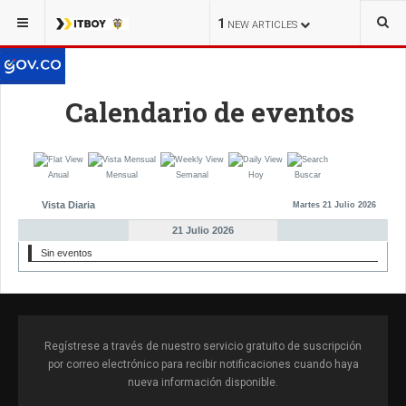
1
NEW ARTICLES
Calendario de eventos
Anual
Mensual
Semanal
Hoy
Buscar
Vista Diaria
Martes 21 Julio 2026
21 Julio 2026
Sin eventos
Regístrese a través de nuestro servicio gratuito de suscripción
por correo electrónico para recibir notificaciones cuando haya
nueva información disponible.