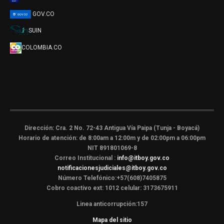
GOV.CO
SUIN
COLOMBIA.CO
Dirección: Cra. 2 No. 72-43 Antigua Vía Paipa (Tunja - Boyacá)
Horario de atención: de 8:00am a 12:00m y de 02:00pm a 06:00pm
NIT 891801069-8
Correo Institucional :
info@itboy.gov.co
notificacionesjudiciales@itboy.gov.co
Número Telefónico:+57(608)7405875
Cobro coactivo ext: 1012 celular: 3173675911
Linea anticorrupción:157
Mapa del sitio