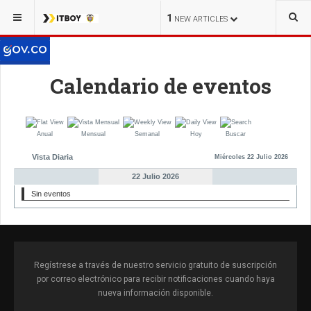
1
NEW ARTICLES
Calendario de eventos
Anual
Mensual
Semanal
Hoy
Buscar
Vista Diaria
Miércoles 22 Julio 2026
22 Julio 2026
Sin eventos
Regístrese a través de nuestro servicio gratuito de suscripción
por correo electrónico para recibir notificaciones cuando haya
nueva información disponible.