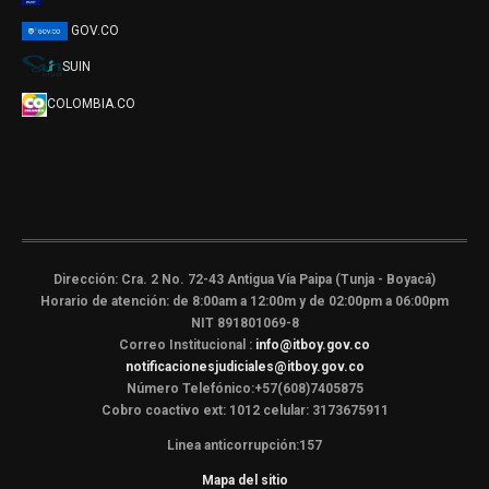
GOV.CO
SUIN
COLOMBIA.CO
Dirección: Cra. 2 No. 72-43 Antigua Vía Paipa (Tunja - Boyacá)
Horario de atención: de 8:00am a 12:00m y de 02:00pm a 06:00pm
NIT 891801069-8
Correo Institucional :
info@itboy.gov.co
notificacionesjudiciales@itboy.gov.co
Número Telefónico:+57(608)7405875
Cobro coactivo ext: 1012 celular: 3173675911
Linea anticorrupción:157
Mapa del sitio