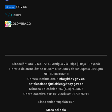
GOV.CO
SUIN
COLOMBIA.CO
Dirección: Cra. 2 No. 72-43 Antigua Vía Paipa (Tunja - Boyacá)
Horario de atención: de 8:00am a 12:00m y de 02:00pm a 06:00pm
NIT 891801069-8
Correo Institucional :
info@itboy.gov.co
notificacionesjudiciales@itboy.gov.co
Número Telefónico:+57(608)7405875
Cobro coactivo ext: 1012 celular: 3173675911
Linea anticorrupción:157
Mapa del sitio