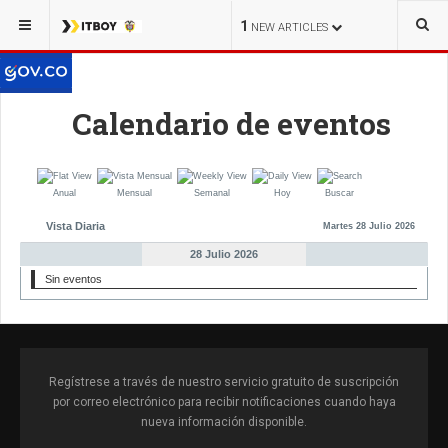
1
NEW ARTICLES
Calendario de eventos
Anual
Mensual
Semanal
Hoy
Buscar
Vista Diaria
Martes 28 Julio 2026
28 Julio 2026
Sin eventos
Regístrese a través de nuestro servicio gratuito de suscripción
por correo electrónico para recibir notificaciones cuando haya
nueva información disponible.